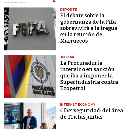
DEPORTE
El debate sobre la
gobernanza de la Fifa
sobrevivirá a la tregua
en la reunión de
Marruecos
JUDICIAL
La Procuraduría
intervino en sanción
que iba a imponer la
Superindustria contra
Ecopetrol
INTERNET ECONOMY
Ciberseguridad: del área
de TI a las juntas