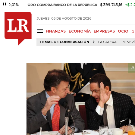
1%
$ 399.745,16
+$ 2.295,71
+
ORO COMPRA BANCO DE LA REPÚBLICA
JUEVES, 06 DE AGOSTO DE 2026
FINANZAS
ECONOMÍA
EMPRESAS
OCIO
G
TEMAS DE CONVERSACIÓN
LA CALERA
MINER