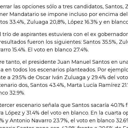
cerrar las opciones sólo a tres candidatos, Santos, 
mer Mandatario se impone incluso por encima del 
tos 33.4%, Zuluaga 20,8%, López 16.3% y en blanc
el trío de aspirantes estuviera con el ex gobernado
 resultados fueron los siguientes: Santos 35.5%, Zu
arro 15.4%. El voto en blanco 27.4%.
re tanto, el presidente Juan Manuel Santos en un
a en todos los escenarios planteados. Por ejemplo
nte a 29.5% de Oscar Iván Zuluaga y 29.4% del voto
enario dos, Santos 43.4%, Marta Lucía Ramírez 21.
nco 32.9%.
tercer escenario señala que Santos sacaría 40.1% 
ra López y 31.4% del voto en blanco. En la cuarta o
7% y Antonio Navarro 23.7%, el voto en blanco 32.6