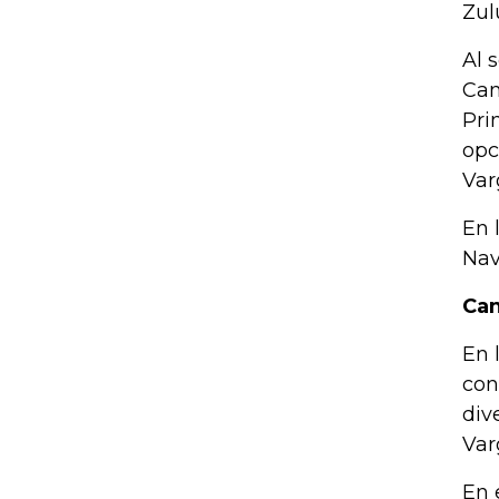
Zul
Al 
Cam
Pri
opc
Var
En 
Nav
Can
En 
con
div
Var
En 