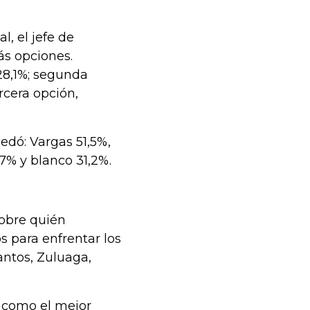
.
l, el jefe de
s opciones.
28,1%; segunda
rcera opción,
edó: Vargas 51,5%,
7% y blanco 31,2%.
sobre quién
s para enfrentar los
antos, Zuluaga,
e como el mejor