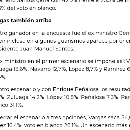
enario Santos gana con 42.9% frente a 20.5% de E
3% del voto en blanco.
gas también arriba
otro ganador en la encuesta fue el ex ministro Ger
en incluso en algunos guarismos aparece por enc
sidente Juan Manuel Santos.
ex ministro en el primer escenario se impone así: 
uaga 13,6%, Navarro 12,7%, López 8,7% y Ramírez 6
3%.
otro escenario y con Enrique Peñalosa los resulta
1%, Zuluaga 14,2%, López 10,8%, Peñalosa 7,3%, Ra
nco 31,1%.
cerrar el escenario a tres opciones, Vargas saca 34
ez 16,4%, voto en blanco 28,1%. Un escenario más 