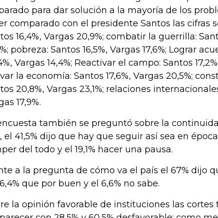
parado para dar solución a la mayoría de los prob
ser comparado con el presidente Santos las cifras 
tos 16,4%, Vargas 20,9%; combatir la guerrilla: Sa
8%; pobreza: Santos 16,5%, Vargas 17,6%; Lograr ac
4%, Vargas 14,4%; Reactivar el campo: Santos 17,2%,
ivar la economía: Santos 17,6%, Vargas 20,5%; const
tos 20,8%, Vargas 23,1%; relaciones internacionale
gas 17,9%.
encuesta también se preguntó sobre la continuid
, el 41,5% dijo que hay que seguir así sea en época 
per del todo y el 19,1% hacer una pausa.
nte a la pregunta de cómo va el país el 67% dijo 
26,4% que por buen y el 6,6% no sabe.
re la opinión favorable de instituciones las cortes
aparecer con 28,5% y 60,5% desfavorable; como mej