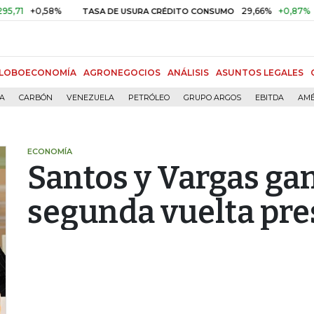
0,58%
29,66%
+0,87%
+3,02%
TASA DE USURA CRÉDITO CONSUMO
LOBOECONOMÍA
AGRONEGOCIOS
ANÁLISIS
ASUNTOS LEGALES
ÍA
CARBÓN
VENEZUELA
PETRÓLEO
GRUPO ARGOS
EBITDA
AMÉ
ECONOMÍA
Santos y Vargas ga
segunda vuelta pre