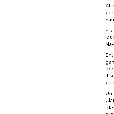
Al 
pri
San
Si 
los
Nav
Ent
gan
fre
Esc
bla
Un 
Cla
41.