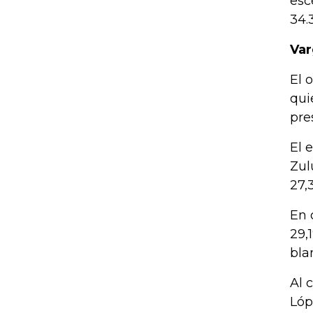
esc
34.
Var
El 
qui
pre
El 
Zul
27,
En 
29,
bla
Al 
Lóp