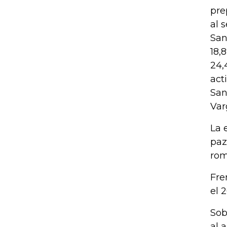
pre
al 
San
18,
24,
act
San
Var
La 
paz
rom
Fre
el 
Sob
al 