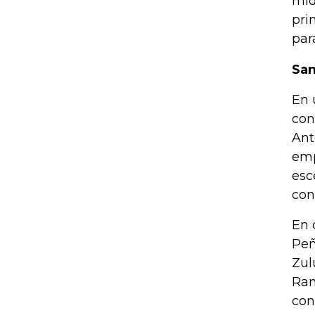
mid
pri
para
San
En 
con
Ant
emp
esc
con
En 
Peñ
Zul
Ram
con