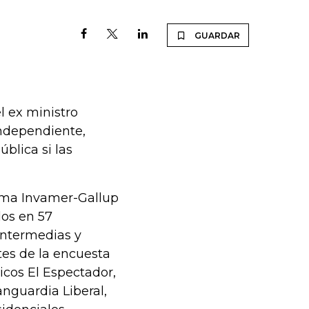
GUARDAR
l ex ministro
independiente,
blica si las
irma Invamer-Gallup
dos en 57
 intermedias y
tes de la encuesta
icos El Espectador,
anguardia Liberal,