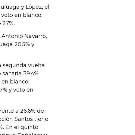
Zuluaga y López, el
voto en blanco.
o 27%.
r Antonio Navarro,
luaga 20.5% y
a segunda vuelta
 sacaría 39.4%
 en blanco;
7% y voto en
frente a 26.6% de
pción Santos tiene
%. En el quinto