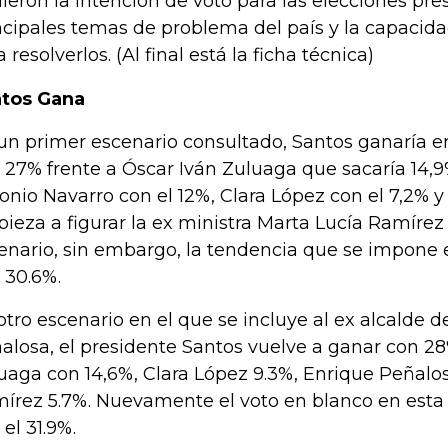
ieron la intención de voto para las elecciones pre
ncipales temas de problema del país y la capacida
 resolverlos. (Al final está la ficha técnica)
tos Gana
un primer escenario consultado, Santos ganaría e
 27% frente a Óscar Iván Zuluaga que sacaría 14,
onio Navarro con el 12%, Clara López con el 7,2% y
ieza a figurar la ex ministra Marta Lucía Ramírez 
enario, sin embargo, la tendencia que se impone e
 30.6%.
otro escenario en el que se incluye al ex alcalde 
alosa, el presidente Santos vuelve a ganar con 2
uaga con 14,6%, Clara López 9.3%, Enrique Peñalo
írez 5.7%. Nuevamente el voto en blanco en esta 
 el 31.9%.