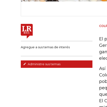
COL
El 
Ger
Agregue a sus temas de interés
gan
ele
Administre sus temas
Así
Col
pob
peq
que
El 