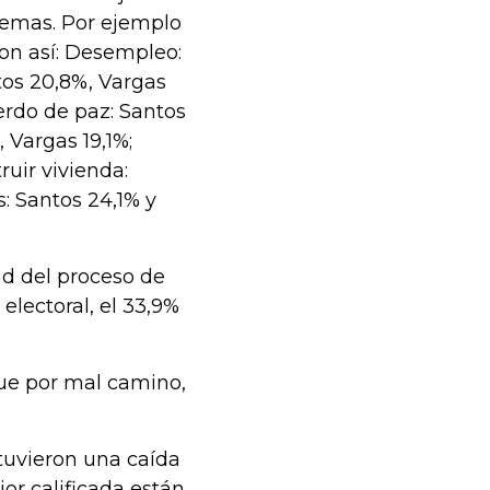
lemas. Por ejemplo
son así: Desempleo:
ntos 20,8%, Vargas
uerdo de paz: Santos
 Vargas 19,1%;
ruir vivienda:
s: Santos 24,1% y
ad del proceso de
electoral, el 33,9%
que por mal camino,
 tuvieron una caída
or calificada están