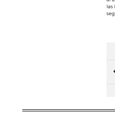
las
seg