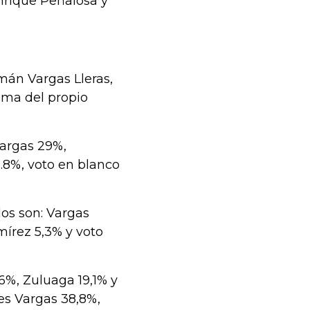
nrique Peñalosa y
mán Vargas Lleras,
ima del propio
Vargas 29%,
.8%, voto en blanco
dos son: Vargas
mírez 5,3% y voto
,6%, Zuluaga 19,1% y
es Vargas 38,8%,