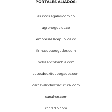
PORTALES ALIADOS:
asuntoslegales.com.co
agronegocios.co
empresas.larepublica.co
firmasdeabogados.com
bolsaencolombia.com
casosdeexitoabogados.com
carnavalindustriacultural.com
canalrcn.com
rcnradio.com