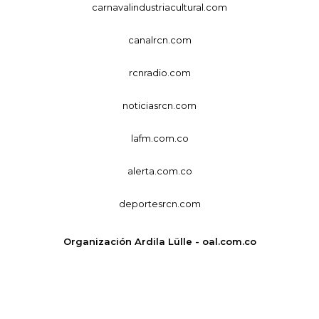
carnavalindustriacultural.com
canalrcn.com
rcnradio.com
noticiasrcn.com
lafm.com.co
alerta.com.co
deportesrcn.com
Organización Ardila Lülle - oal.com.co