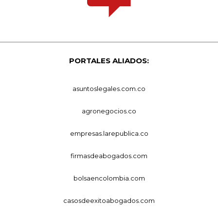
PORTALES ALIADOS:
asuntoslegales.com.co
agronegocios.co
empresas.larepublica.co
firmasdeabogados.com
bolsaencolombia.com
casosdeexitoabogados.com