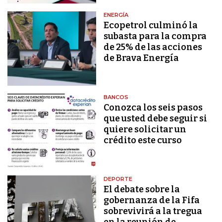
ENERGÍA
Ecopetrol culminó la
subasta para la compra
de 25% de las acciones
de Brava Energía
BANCOS
Conozca los seis pasos
que usted debe seguir si
quiere solicitar un
crédito este curso
DEPORTE
El debate sobre la
gobernanza de la Fifa
sobrevivirá a la tregua
en la reunión de