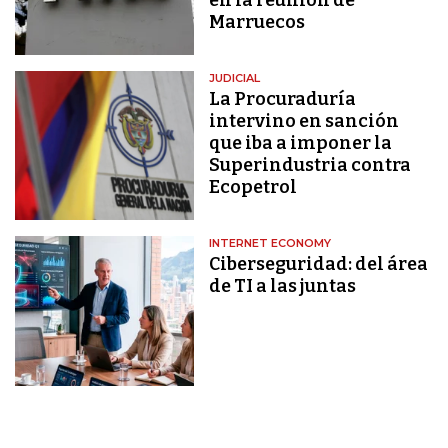
Marruecos
JUDICIAL
La Procuraduría
intervino en sanción
que iba a imponer la
Superindustria contra
Ecopetrol
INTERNET ECONOMY
Ciberseguridad: del área
de TI a las juntas