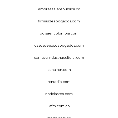
empresas.larepublica.co
firmasdeabogados.com
bolsaencolombia.com
casosdeexitoabogados.com
carnavalindustriacultural.com
canalrcn.com
rcnradio.com
noticiasrcn.com
lafm.com.co
alerta.com.co