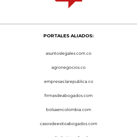
PORTALES ALIADOS:
asuntoslegales.com.co
agronegocios.co
empresas.larepublica.co
firmasdeabogados.com
bolsaencolombia.com
casosdeexitoabogados.com