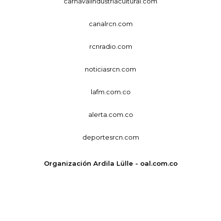
carnavalindustriacultural.com
canalrcn.com
rcnradio.com
noticiasrcn.com
lafm.com.co
alerta.com.co
deportesrcn.com
Organización Ardila Lülle - oal.com.co