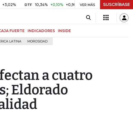
SUSCRÍBASE
%
10,34%
+0,10%
+0,98%
$ 416,86
+$ 0,05
+0,01%
DTF
UVR
VER MÁS
CAJA FUERTE
INDICADORES
INSIDE
RICA LATINA
MOROSIDAD
fectan a cuatro
s; Eldorado
alidad