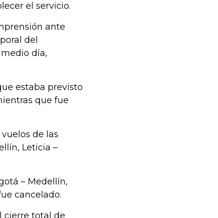
ecer el servicio.
mprensión ante
poral del
l medio día,
que estaba previsto
 mientras que fue
vuelos de las
lín, Leticia –
gotá – Medellín,
fue cancelado.
 cierre total de