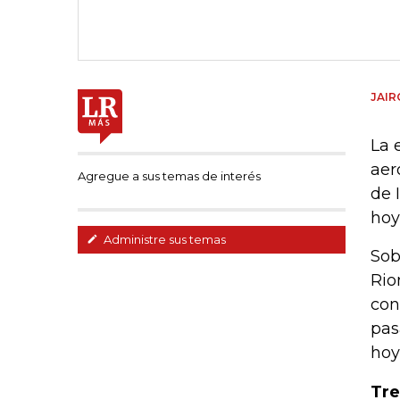
JAI
La 
aer
Agregue a sus temas de interés
de 
hoy
Administre sus temas
Sob
Rio
con
pas
hoy
Tre