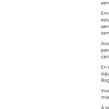
aer
Emp
est
aer
tam
Avi
par
can
En 
sig
Bog
Viv
mie
A p