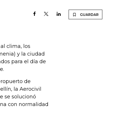
GUARDAR
l clima, los
menia) y la ciudad
dos para el día de
e.
aeropuerto de
lín, la Aerocivil
je se solucionó
iona con normalidad