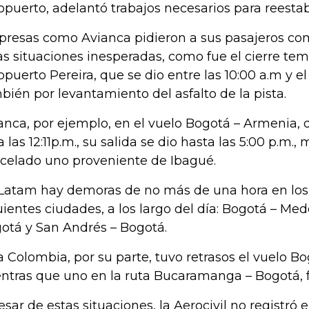
opuerto, adelantó trabajos necesarios para reestabl
resas como Avianca pidieron a sus pasajeros co
as situaciones inesperadas, como fue el cierre tem
opuerto Pereira, que se dio entre las 10:00 a.m y e
bién por levantamiento del asfalto de la pista.
anca, por ejemplo, en el vuelo Bogotá – Armenia, 
a las 12:11p.m., su salida se dio hasta las 5:00 p.m.,
celado uno proveniente de Ibagué.
Latam hay demoras de no más de una hora en los 
uientes ciudades, a los largo del día: Bogotá – Medel
otá y San Andrés – Bogotá.
a Colombia, por su parte, tuvo retrasos el vuelo Bo
ntras que uno en la ruta Bucaramanga – Bogotá, 
esar de estas situaciones, la Aerocivil no registró el