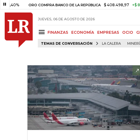
0%
$ 408.498,97
+$ 8.753,81
ORO COMPRA BANCO DE LA REPÚBLICA
JUEVES, 06 DE AGOSTO DE 2026
FINANZAS
ECONOMÍA
EMPRESAS
OCIO
G
TEMAS DE CONVERSACIÓN
LA CALERA
MINER