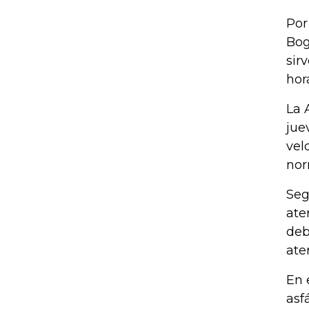
Por
Bog
sir
hor
La 
jue
vel
nor
Seg
ate
deb
ate
En 
asf