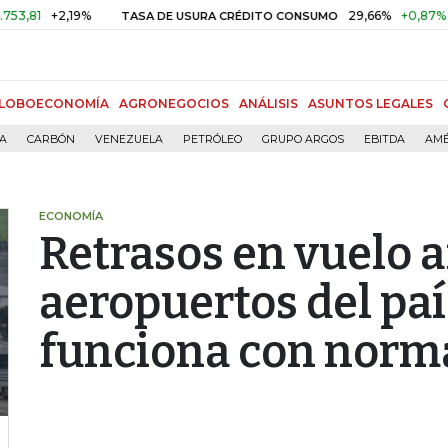
+2,19%
29,66%
+0,87%
+3,02
TASA DE USURA CRÉDITO CONSUMO
LOBOECONOMÍA
AGRONEGOCIOS
ANÁLISIS
ASUNTOS LEGALES
ÍA
CARBÓN
VENEZUELA
PETRÓLEO
GRUPO ARGOS
EBITDA
AMÉ
ECONOMÍA
Retrasos en vuelo a
aeropuertos del paí
funciona con norm