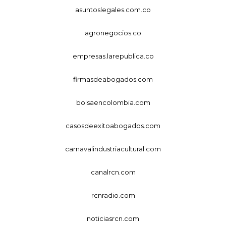
asuntoslegales.com.co
agronegocios.co
empresas.larepublica.co
firmasdeabogados.com
bolsaencolombia.com
casosdeexitoabogados.com
carnavalindustriacultural.com
canalrcn.com
rcnradio.com
noticiasrcn.com