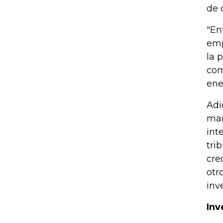
de 
"En
emp
la 
com
ene
Adi
man
int
tri
cre
otr
inv
Inv