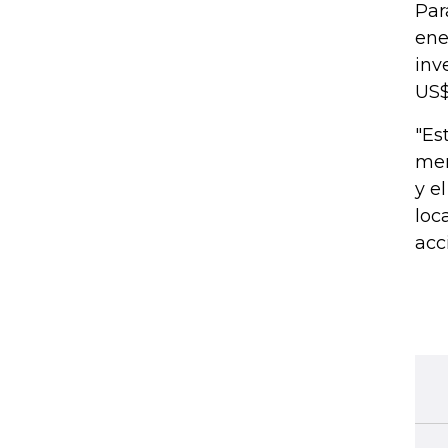
Par
ene
inv
US$
"Es
mer
y e
loc
acc