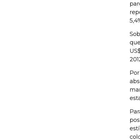
par
rep
5,4
Sob
que
US$
201
Por
abs
man
est
Par
pos
est
col