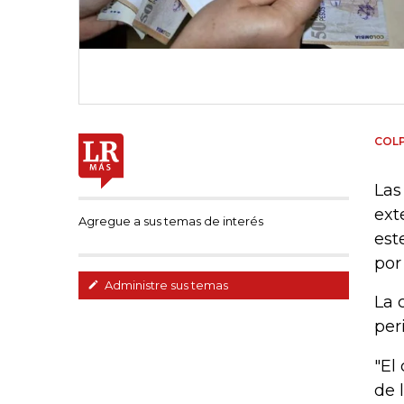
COL
Las
ext
Agregue a sus temas de interés
est
por
Administre sus temas
La 
per
"El
de 