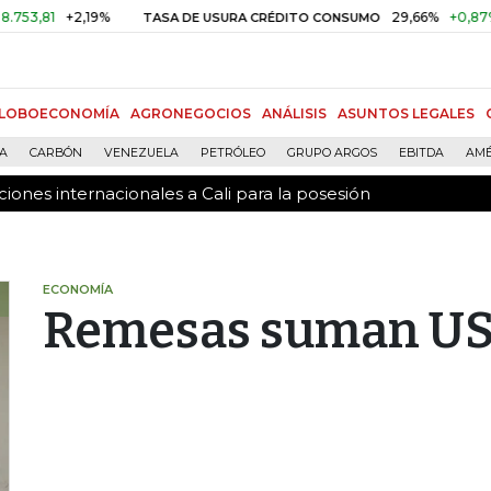
ones internacionales a Cali para la posesión
+2,19%
29,66%
+0,87%
+3,0
TASA DE USURA CRÉDITO CONSUMO
LOBOECONOMÍA
AGRONEGOCIOS
ANÁLISIS
ASUNTOS LEGALES
ÍA
CARBÓN
VENEZUELA
PETRÓLEO
GRUPO ARGOS
EBITDA
AMÉ
ones internacionales a Cali para la posesión
ECONOMÍA
Remesas suman US$