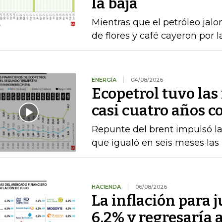
la baja
Mientras que el petróleo jalon
de flores y café cayeron por 
ENERGÍA
04/08/2026
Ecopetrol tuvo las
casi cuatro años c
Repunte del brent impulsó las
que igualó en seis meses las
HACIENDA
06/08/2026
La inflación para j
6,2% y regresaría