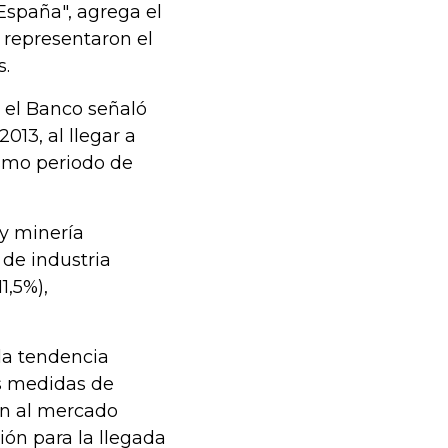
España", agrega el
 representaron el
s.
) el Banco señaló
13, al llegar a
ismo periodo de
 y minería
 de industria
1,5%),
.
 la tendencia
es medidas de
an al mercado
ón para la llegada