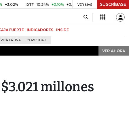
SUSCRÍBASE
VER AHORA
2%
10,34%
+0,10%
+0,98%
$ 416,86
+$ 0,05
+0,01%
DTF
UVR
VER MÁS
CAJA FUERTE
INDICADORES
INSIDE
RICA LATINA
MOROSIDAD
VER AHORA
3.021 millones