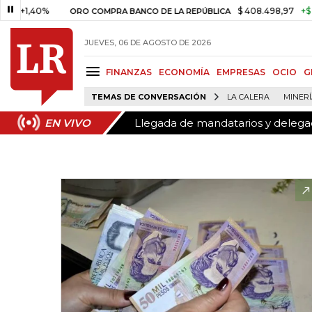
Llegada de mandatarios y delegaci
EN VIVO
40%
$ 408.498,97
+$ 8.753,81
ORO COMPRA BANCO DE LA REPÚBLICA
JUEVES, 06 DE AGOSTO DE 2026
FINANZAS
ECONOMÍA
EMPRESAS
OCIO
G
TEMAS DE CONVERSACIÓN
LA CALERA
MINER
Llegada de mandatarios y delegaci
EN VIVO