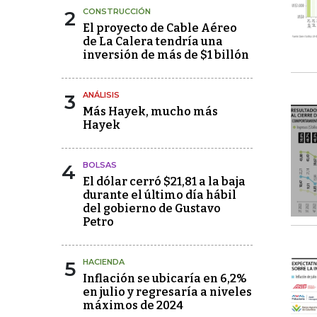
2
CONSTRUCCIÓN
El proyecto de Cable Aéreo
de La Calera tendría una
inversión de más de $1 billón
3
ANÁLISIS
Más Hayek, mucho más
Hayek
4
BOLSAS
El dólar cerró $21,81 a la baja
durante el último día hábil
del gobierno de Gustavo
Petro
5
HACIENDA
Inflación se ubicaría en 6,2%
en julio y regresaría a niveles
máximos de 2024