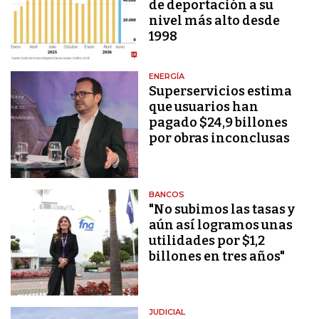
de deportación a su
nivel más alto desde
1998
ENERGÍA
Superservicios estima
que usuarios han
pagado $24,9 billones
por obras inconclusas
BANCOS
"No subimos las tasas y
aún así logramos unas
utilidades por $1,2
billones en tres años"
JUDICIAL