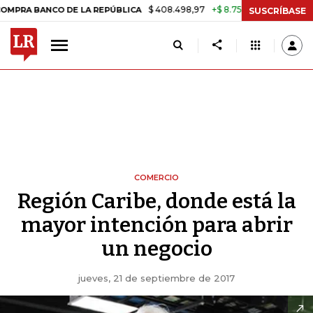
$ 408.498,97
+$ 8.753,81
+2,19%
NCO DE LA REPÚBLICA
TASA DE 
SUSCRÍBASE
COMERCIO
Región Caribe, donde está la
mayor intención para abrir
un negocio
jueves, 21 de septiembre de 2017