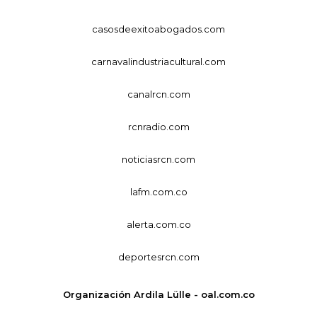
casosdeexitoabogados.com
carnavalindustriacultural.com
canalrcn.com
rcnradio.com
noticiasrcn.com
lafm.com.co
alerta.com.co
deportesrcn.com
Organización Ardila Lülle - oal.com.co