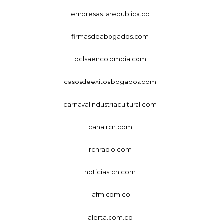
empresas.larepublica.co
firmasdeabogados.com
bolsaencolombia.com
casosdeexitoabogados.com
carnavalindustriacultural.com
canalrcn.com
rcnradio.com
noticiasrcn.com
lafm.com.co
alerta.com.co