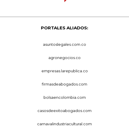
PORTALES ALIADOS:
asuntoslegales.com.co
agronegocios.co
empresas.larepublica.co
firmasdeabogados.com
bolsaencolombia.com
casosdeexitoabogados.com
carnavalindustriacultural.com