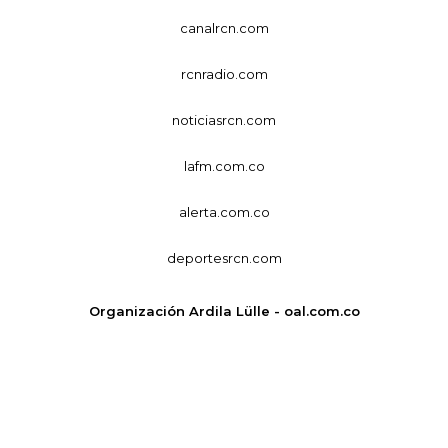
canalrcn.com
rcnradio.com
noticiasrcn.com
lafm.com.co
alerta.com.co
deportesrcn.com
Organización Ardila Lülle - oal.com.co