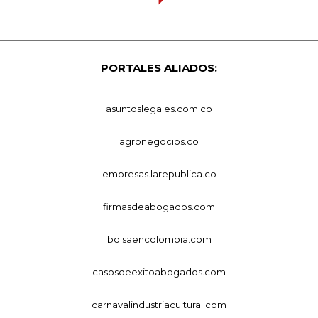
PORTALES ALIADOS:
asuntoslegales.com.co
agronegocios.co
empresas.larepublica.co
firmasdeabogados.com
bolsaencolombia.com
casosdeexitoabogados.com
carnavalindustriacultural.com