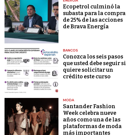
ENERGÍA
Ecopetrol culminó la
subasta para la compra
de 25% de las acciones
de Brava Energía
BANCOS
Conozca los seis pasos
que usted debe seguir si
quiere solicitar un
crédito este curso
MODA
Santander Fashion
Week celebra nueve
años como una de las
plataformas de moda
más importantes