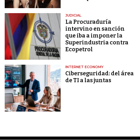
JUDICIAL
La Procuraduría
intervino en sanción
que iba a imponer la
Superindustria contra
Ecopetrol
INTERNET ECONOMY
Ciberseguridad: del área
de TI a las juntas