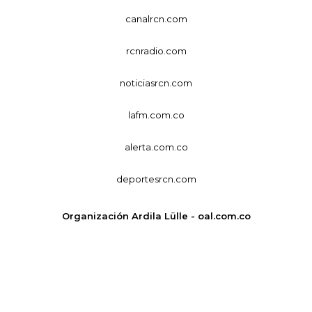
canalrcn.com
rcnradio.com
noticiasrcn.com
lafm.com.co
alerta.com.co
deportesrcn.com
Organización Ardila Lülle - oal.com.co