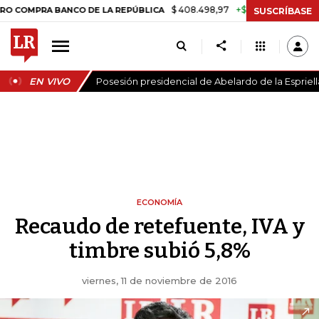
$ 408.498,97
+$ 8.753,81
+2,19%
PRA BANCO DE LA REPÚBLICA
TA
SUSCRÍBASE
EN VIVO
Posesión presidencial de Abelardo de la Espriell
ECONOMÍA
Recaudo de retefuente, IVA y
timbre subió 5,8%
viernes, 11 de noviembre de 2016