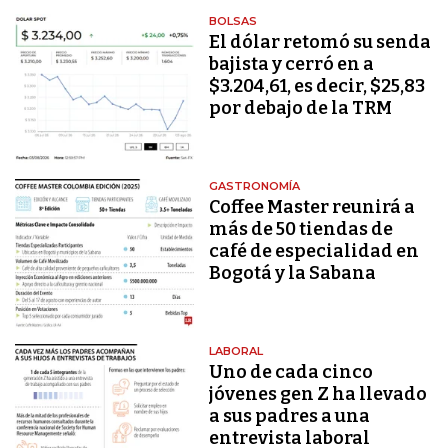
BOLSAS
El dólar retomó su senda
bajista y cerró en a
$3.204,61, es decir, $25,83
por debajo de la TRM
GASTRONOMÍA
Coffee Master reunirá a
más de 50 tiendas de
café de especialidad en
Bogotá y la Sabana
LABORAL
Uno de cada cinco
jóvenes gen Z ha llevado
a sus padres a una
entrevista laboral