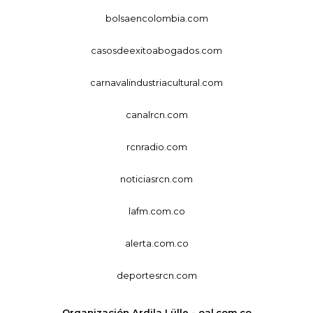
bolsaencolombia.com
casosdeexitoabogados.com
carnavalindustriacultural.com
canalrcn.com
rcnradio.com
noticiasrcn.com
lafm.com.co
alerta.com.co
deportesrcn.com
Organización Ardila Lülle - oal.com.co