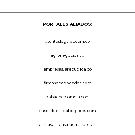
PORTALES ALIADOS:
asuntoslegales.com.co
agronegocios.co
empresas.larepublica.co
firmasdeabogados.com
bolsaencolombia.com
casosdeexitoabogados.com
carnavalindustriacultural.com