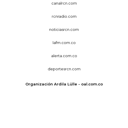
canalrcn.com
rcnradio.com
noticiasrcn.com
lafm.com.co
alerta.com.co
deportesrcn.com
Organización Ardila Lülle - oal.com.co