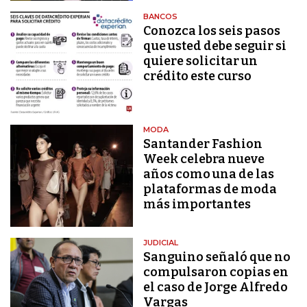
BANCOS
Conozca los seis pasos
que usted debe seguir si
quiere solicitar un
crédito este curso
MODA
Santander Fashion
Week celebra nueve
años como una de las
plataformas de moda
más importantes
JUDICIAL
Sanguino señaló que no
compulsaron copias en
el caso de Jorge Alfredo
Vargas