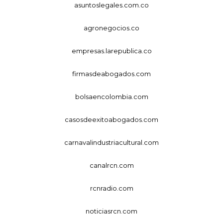
asuntoslegales.com.co
agronegocios.co
empresas.larepublica.co
firmasdeabogados.com
bolsaencolombia.com
casosdeexitoabogados.com
carnavalindustriacultural.com
canalrcn.com
rcnradio.com
noticiasrcn.com