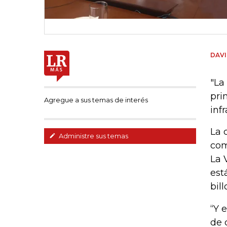
DAVI
"La
pri
Agregue a sus temas de interés
inf
La 
Administre sus temas
com
La 
est
bill
“Y 
de 