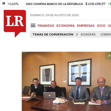
1,40%
$ 408.498,97
+$ 8.753,
ORO COMPRA BANCO DE LA REPÚBLICA
DOMINGO, 09 DE AGOSTO DE 2026
FINANZAS
ECONOMÍA
EMPRESAS
OCIO
G
TEMAS DE CONVERSACIÓN
ECONOMÍA
GOBIE