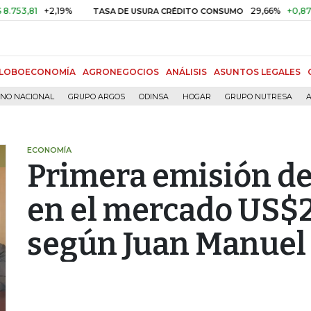
81
+2,19%
29,66%
+0,87%
+3
TASA DE USURA CRÉDITO CONSUMO
LOBOECONOMÍA
AGRONEGOCIOS
ANÁLISIS
ASUNTOS LEGALES
RNO NACIONAL
GRUPO ARGOS
ODINSA
HOGAR
GRUPO NUTRESA
A
ECONOMÍA
Primera emisión de
en el mercado US$2
según Juan Manuel