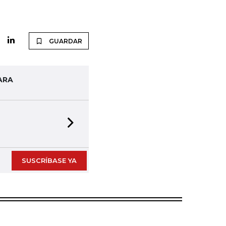
GUARDAR
ARA
Next slide
SUSCRÍBASE YA