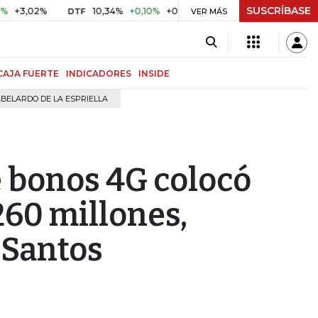
SUSCRÍBASE
,02%
10,34%
+0,10%
+0,98%
$ 417,01
+$ 0,05
+0,01
DTF
UVR
VER MÁS
CAJA FUERTE
INDICADORES
INSIDE
BELARDO DE LA ESPRIELLA
 bonos 4G colocó
60 millones,
 Santos