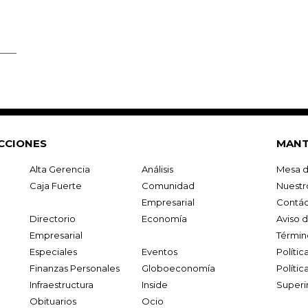
CCIONES
MANT
Alta Gerencia
Análisis
Mesa d
Caja Fuerte
Comunidad
Nuestr
Empresarial
Contác
Directorio
Economía
Aviso 
Empresarial
Términ
Especiales
Eventos
Políti
Finanzas Personales
Globoeconomía
Polític
Infraestructura
Inside
Superi
Obituarios
Ocio