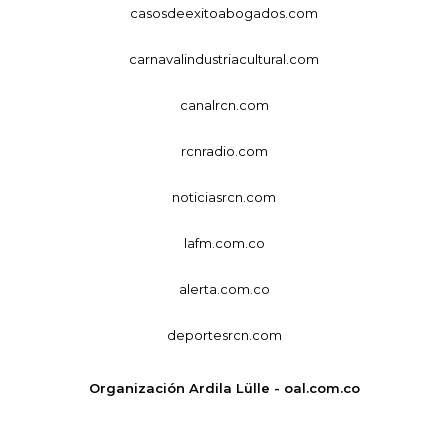
casosdeexitoabogados.com
carnavalindustriacultural.com
canalrcn.com
rcnradio.com
noticiasrcn.com
lafm.com.co
alerta.com.co
deportesrcn.com
Organización Ardila Lülle - oal.com.co