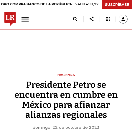
$ 408.498,97
+$ 8.753,81
+2,19%
PRA BANCO DE LA REPÚBLICA
TA
SUSCRÍBASE
HACIENDA
Presidente Petro se
encuentra en cumbre en
México para afianzar
alianzas regionales
domingo, 22 de octubre de 2023