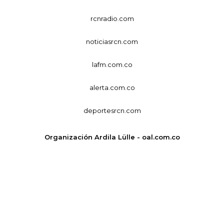
rcnradio.com
noticiasrcn.com
lafm.com.co
alerta.com.co
deportesrcn.com
Organización Ardila Lülle - oal.com.co