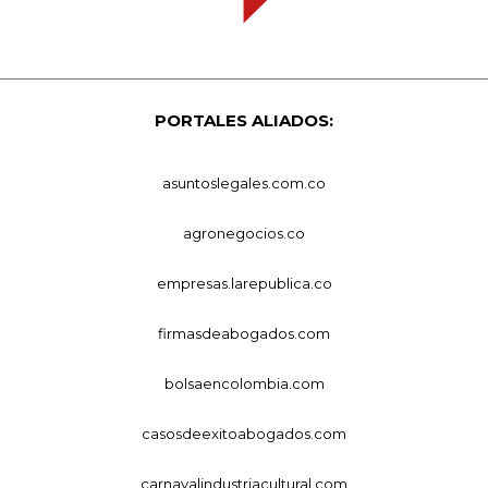
PORTALES ALIADOS:
asuntoslegales.com.co
agronegocios.co
empresas.larepublica.co
firmasdeabogados.com
bolsaencolombia.com
casosdeexitoabogados.com
carnavalindustriacultural.com