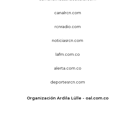
canalrcn.com
rcnradio.com
noticiasrcn.com
lafm.com.co
alerta.com.co
deportesrcn.com
Organización Ardila Lülle - oal.com.co