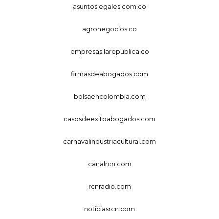
asuntoslegales.com.co
agronegocios.co
empresas.larepublica.co
firmasdeabogados.com
bolsaencolombia.com
casosdeexitoabogados.com
carnavalindustriacultural.com
canalrcn.com
rcnradio.com
noticiasrcn.com