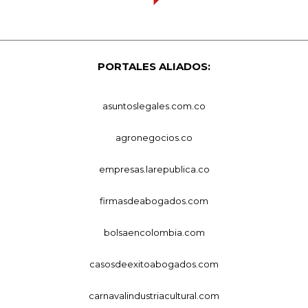
PORTALES ALIADOS:
asuntoslegales.com.co
agronegocios.co
empresas.larepublica.co
firmasdeabogados.com
bolsaencolombia.com
casosdeexitoabogados.com
carnavalindustriacultural.com