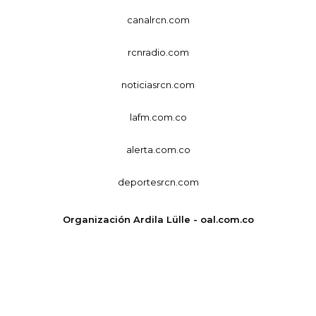
canalrcn.com
rcnradio.com
noticiasrcn.com
lafm.com.co
alerta.com.co
deportesrcn.com
Organización Ardila Lülle - oal.com.co