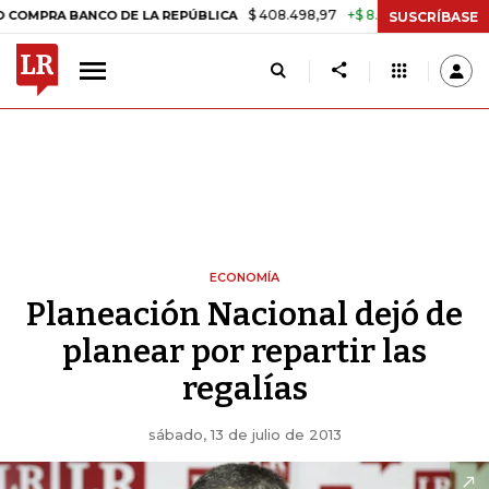
$ 408.498,97
+$ 8.753,81
+2,19%
BANCO DE LA REPÚBLICA
TASA D
SUSCRÍBASE
ECONOMÍA
Planeación Nacional dejó de
planear por repartir las
regalías
sábado, 13 de julio de 2013