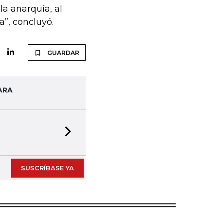
 la anarquía, al
a”, concluyó.
GUARDAR
ARA
Next slide
SUSCRÍBASE YA