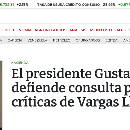
+2,19%
29,66%
+0,87%
+3,02
TASA DE USURA CRÉDITO CONSUMO
LOBOECONOMÍA
AGRONEGOCIOS
ANÁLISIS
ASUNTOS LEGALES
ÍA
CARBÓN
VENEZUELA
PETRÓLEO
GRUPO ARGOS
EBITDA
AMÉ
HACIENDA
El presidente Gusta
defiende consulta 
críticas de Vargas L