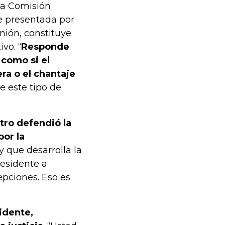
 la Comisión
e presentada por
nión, constituye
vo. “
Responde
 como si el
era o el chantaje
ue este tipo de
tro defendió la
or la
y que desarrolla la
residente a
epciones. Eso es
idente,