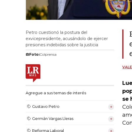
Petro cuestionó la postura del
exvicepresidente, acusándolo de ejercer
presiones indebidas sobre la justicia
Foto:
Colprensa
VAL
Lue
pop
Agregue a sus temas de interés
se 
Col
Gustavo Petro
ame
Germán Vargas Lleras
Con
Reforma Laboral