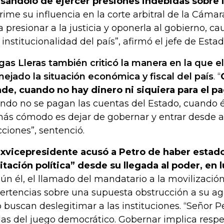
sándolo de ejercer presiones indebidas sobre la
rime su influencia en la corte arbitral de la Cáma
a presionar a la justicia y oponerla al gobierno, 
a institucionalidad del país”, afirmó el jefe de Estad
gas Lleras también criticó la manera en la que e
ejado la situación económica y fiscal del país
. “
de, cuando no hay dinero ni siquiera para el pa
ndo no se pagan las cuentas del Estado, cuando é
más cómodo es dejar de gobernar y entrar desde 
cciones”, sentenció.
exvicepresidente acusó a Petro de haber estad
itación política” desde su llegada al poder, en 
ún él, el llamado del mandatario a la movilizació
ertencias sobre una supuesta obstrucción a su a
o buscan deslegitimar a las instituciones. “Señor Pe
las del juego democrático. Gobernar implica resp