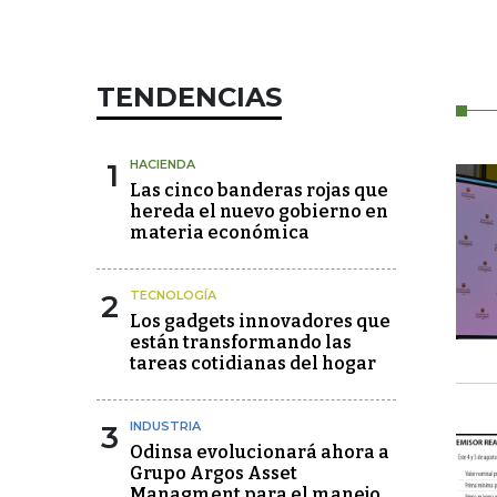
TENDENCIAS
1
HACIENDA
Las cinco banderas rojas que
hereda el nuevo gobierno en
materia económica
2
TECNOLOGÍA
Los gadgets innovadores que
están transformando las
tareas cotidianas del hogar
3
INDUSTRIA
Odinsa evolucionará ahora a
Grupo Argos Asset
Managment para el manejo