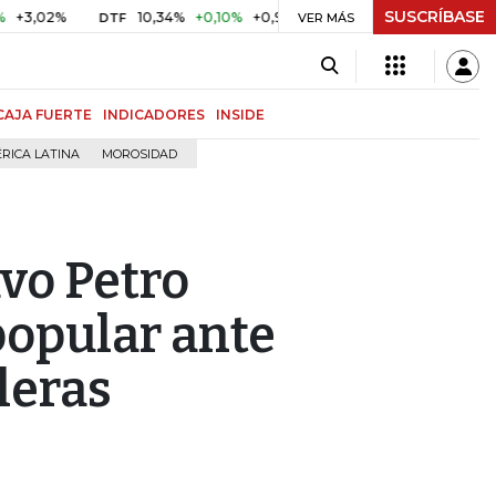
SUSCRÍBASE
%
10,34%
+0,10%
+0,98%
$ 416,91
+$ 0,05
+0,01%
DTF
UVR
VER MÁS
CAJA FUERTE
INDICADORES
INSIDE
RICA LATINA
MOROSIDAD
vo Petro
popular ante
leras