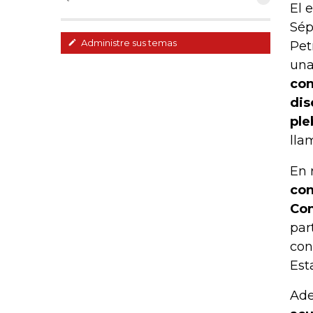
El 
Sép
Administre sus temas
Pet
una
con
dis
ple
lla
En 
con
Con
par
con
Est
Ad