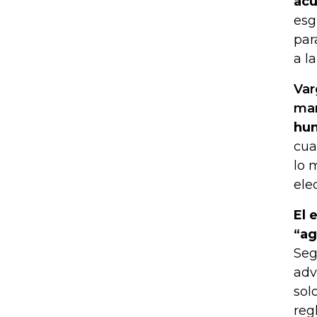
acu
esg
par
a l
Var
man
hun
cua
lo 
ele
El 
“ag
Seg
adv
sol
reg