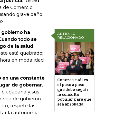
 justicia
. “Usted
ra de Comercio,
causando grave daño
o.
l gobierno ha
ARTÍCULO
RELACIONADO
Cuando todo se
go de la salud
,
ste está quebrado;
ahora en modalidad
o en una constante
Conozca cuál es
lugar de gobernar.
el paso a paso
que debe seguir
n ciudadana y sus
la consulta
genda de gobierno
popular para que
sea aprobada
tro, respete las
etar la autonomía