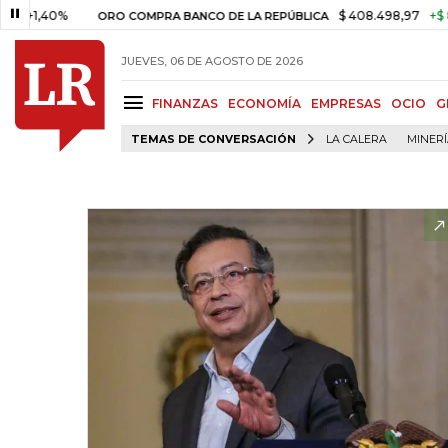
40%
$ 408.498,97
+$ 8.753,81
ORO COMPRA BANCO DE LA REPÚBLICA
JUEVES, 06 DE AGOSTO DE 2026
FINANZAS
ECONOMÍA
EMPRESAS
OCIO
G
TEMAS DE CONVERSACIÓN
LA CALERA
MINER