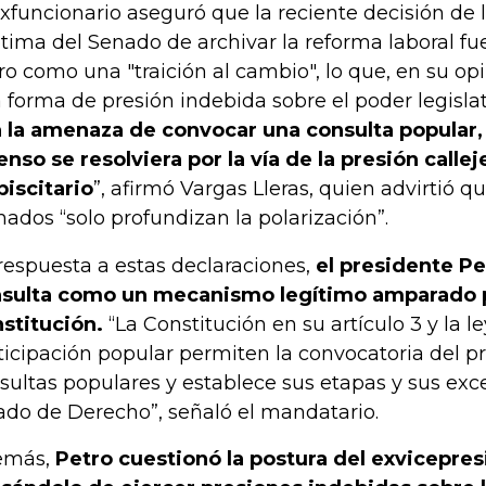
exfuncionario aseguró que la reciente decisión de
tima del Senado de archivar la reforma laboral fu
ro como una "traición al cambio", lo que, en su opi
 forma de presión indebida sobre el poder legislati
 la amenaza de convocar una consulta popular,
enso se resolviera por la vía de la presión callej
biscitario
”, afirmó Vargas Lleras, quien advirtió q
mados “solo profundizan la polarización”.
respuesta a estas declaraciones,
el presidente Pe
sulta como un mecanismo legítimo amparado p
stitución.
“La Constitución en su artículo 3 y la le
ticipación popular permiten la convocatoria del p
sultas populares y establece sus etapas y sus exc
ado de Derecho”, señaló el mandatario.
emás,
Petro cuestionó la postura del exvicepres