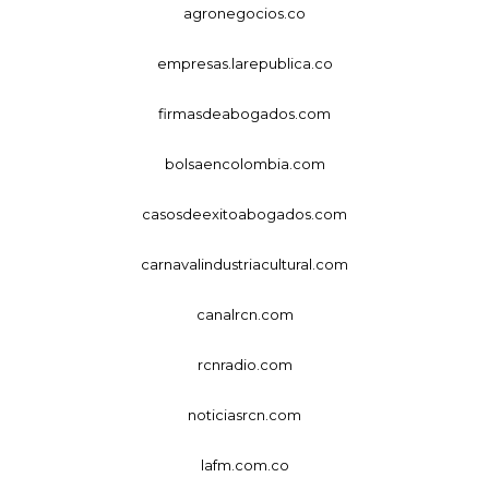
agronegocios.co
empresas.larepublica.co
firmasdeabogados.com
bolsaencolombia.com
casosdeexitoabogados.com
carnavalindustriacultural.com
canalrcn.com
rcnradio.com
noticiasrcn.com
lafm.com.co