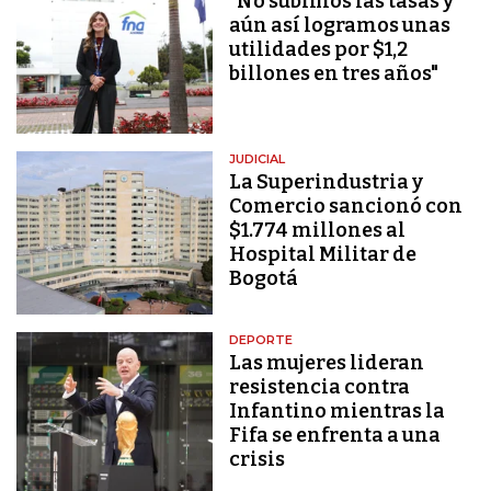
"No subimos las tasas y
aún así logramos unas
utilidades por $1,2
billones en tres años"
JUDICIAL
La Superindustria y
Comercio sancionó con
$1.774 millones al
Hospital Militar de
Bogotá
DEPORTE
Las mujeres lideran
resistencia contra
Infantino mientras la
Fifa se enfrenta a una
crisis