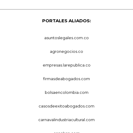
PORTALES ALIADOS:
asuntoslegales.com.co
agronegocios.co
empresas.larepublica.co
firmasdeabogados.com
bolsaencolombia.com
casosdeexitoabogados.com
carnavalindustriacultural.com