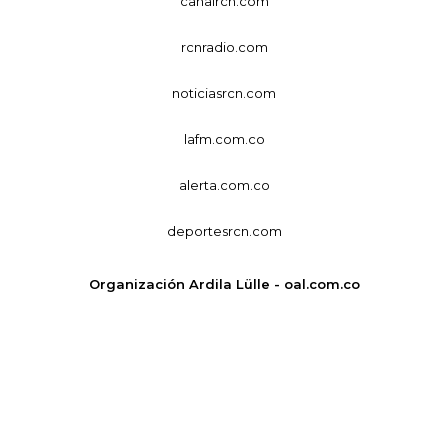
canalrcn.com
rcnradio.com
noticiasrcn.com
lafm.com.co
alerta.com.co
deportesrcn.com
Organización Ardila Lülle - oal.com.co