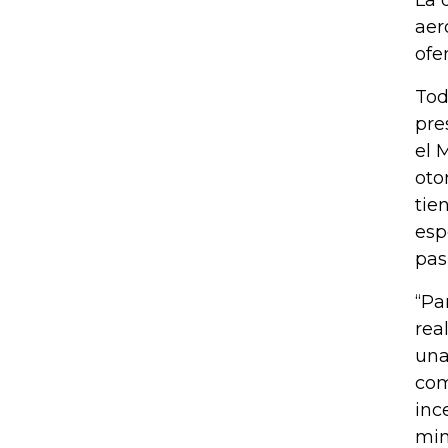
La 
aer
ofe
Tod
pre
el 
oto
tie
esp
pas
“Pa
rea
una
com
inc
min