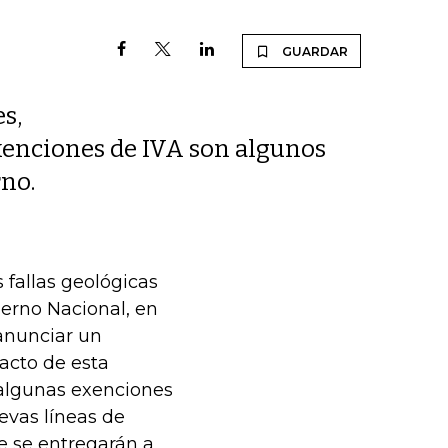
GUARDAR
s,
exenciones de IVA son algunos
rno.
s fallas geológicas
ierno Nacional, en
 anunciar un
acto de esta
, algunas exenciones
evas líneas de
e se entregarán a