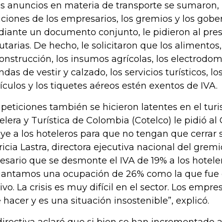
os anuncios en materia de transporte se sumaron, 
iciones de los empresarios, los gremios y los gobe
iante un documento conjunto, le pidieron al pre
butarias. De hecho, le solicitaron que los alimentos
construcción, los insumos agrícolas, los electrodomé
ndas de vestir y calzado, los servicios turísticos, l
ículos y los tiquetes aéreos estén exentos de IVA.
 peticiones también se hicieron latentes en el tur
elera y Turística de Colombia (Cotelco) le pidió a
ye a los hoteleros para que no tengan que cerrar s
ricia Lastra, directora ejecutiva nacional del gremi
esario que se desmonte el IVA de 19% a los hoteler
antamos una ocupación de 26% como la que fue 
tivo. La crisis es muy difícil en el sector. Los empr
 hacer y es una situación insostenible”, explicó.