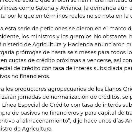
directiva aclaró que si bien se han incrementado 
olíneas como Satena y Avianca, la demanda aún 
rta por lo que en términos reales no se nota en la
a esta serie de peticiones se dieron en el marco d
sidente, los ministros y los gremios. No obstante
Ministerio de Agricultura y Hacienda anunciaron q
rgaría prórrogas de hasta seis meses para todos 
nen cuotas de crédito próximas a vencerse, así co
ecial de crédito con tasa de interés subsidiada pa
ivos no financieros.
ra los productores agropecuarios de los Llanos Ori
lizarán jornadas de normalización de créditos, s
 Línea Especial de Crédito con tasa de interés sub
pra de pasivos no financieros y para capital de tr
entivo al almacenamiento”, dijo hace unos días An
istro de Agricultura.