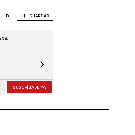
GUARDAR
ARA
Next slide
SUSCRÍBASE YA