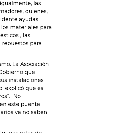
igualmente, las
rnadores, quienes,
sidente ayudas
, los materiales para
sticos , las
os repuestos para
ismo. La Asociación
l Gobierno que
us instalaciones.
o, explicó que es
os”. “No
en este puente
esarios ya no saben