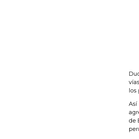
Duq
vía
los
Así
agr
de 
per