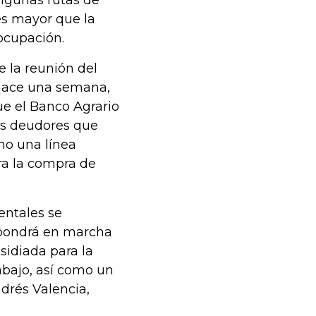
algunas rutas de
es mayor que la
 ocupación.
e la reunión del
, hace una semana,
ue el Banco Agrario
los deudores que
mo una línea
ra la compra de
entales se
e pondrá en marcha
sidiada para la
abajo, así como un
drés Valencia,