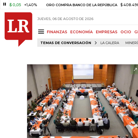
,05
+1,40%
$ 408.498,97
+$ 
ORO COMPRA BANCO DE LA REPÚBLICA
JUEVES, 06 DE AGOSTO DE 2026
FINANZAS
ECONOMÍA
EMPRESAS
OCIO
G
TEMAS DE CONVERSACIÓN
LA CALERA
MINER