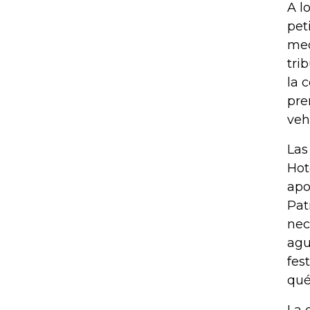
A l
pet
med
tri
la 
pre
veh
Las
Hot
apo
Pat
nec
agu
fes
qué