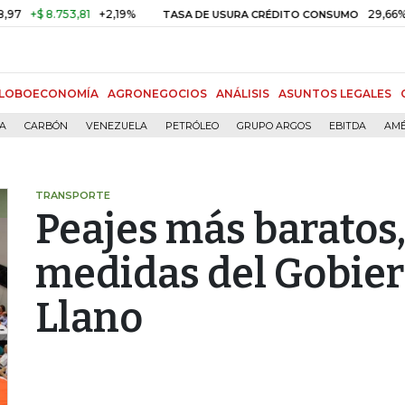
8.753,81
+2,19%
29,66%
+0,87
TASA DE USURA CRÉDITO CONSUMO
LOBOECONOMÍA
AGRONEGOCIOS
ANÁLISIS
ASUNTOS LEGALES
ÍA
CARBÓN
VENEZUELA
PETRÓLEO
GRUPO ARGOS
EBITDA
AMÉ
TRANSPORTE
Peajes más baratos,
medidas del Gobiern
Llano