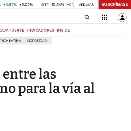
SUSCRÍBASE
%
+3,02%
10,34%
+0,10%
+0,98%
$ 416,86
+$ 0,05
DTF
VER MÁS
UVR
CAJA FUERTE
INDICADORES
INSIDE
RICA LATINA
MOROSIDAD
 entre las
o para la vía al