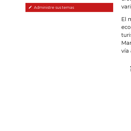
var
Administre sus temas
El 
eco
tur
Man
vía 