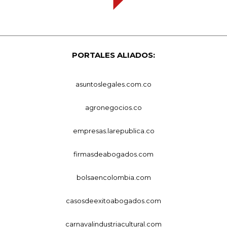
PORTALES ALIADOS:
asuntoslegales.com.co
agronegocios.co
empresas.larepublica.co
firmasdeabogados.com
bolsaencolombia.com
casosdeexitoabogados.com
carnavalindustriacultural.com