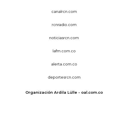
canalrcn.com
rcnradio.com
noticiasrcn.com
lafm.com.co
alerta.com.co
deportesrcn.com
Organización Ardila Lülle - oal.com.co