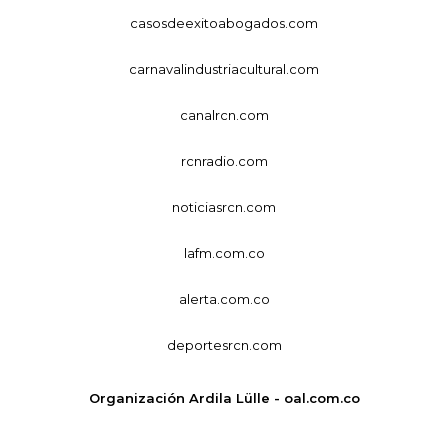
casosdeexitoabogados.com
carnavalindustriacultural.com
canalrcn.com
rcnradio.com
noticiasrcn.com
lafm.com.co
alerta.com.co
deportesrcn.com
Organización Ardila Lülle - oal.com.co