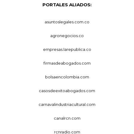
PORTALES ALIADOS:
asuntoslegales.com.co
agronegocios.co
empresas.larepublica.co
firmasdeabogados.com
bolsaencolombia.com
casosdeexitoabogados.com
carnavalindustriacultural.com
canalrcn.com
rcnradio.com