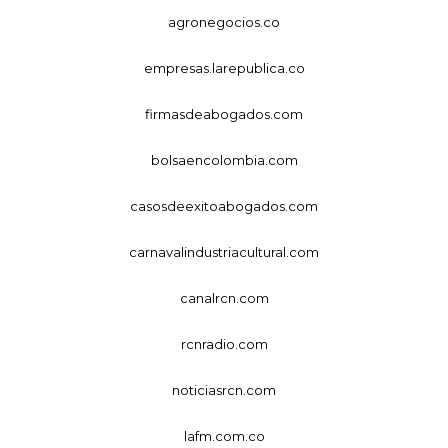
agronegocios.co
empresas.larepublica.co
firmasdeabogados.com
bolsaencolombia.com
casosdeexitoabogados.com
carnavalindustriacultural.com
canalrcn.com
rcnradio.com
noticiasrcn.com
lafm.com.co