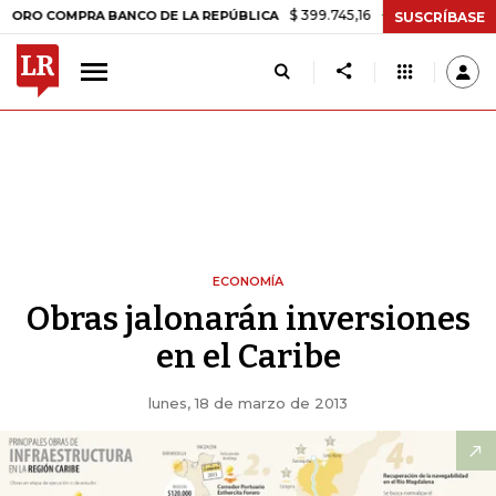
$ 399.745,16
+$ 2.295,71
+0,58%
MPRA BANCO DE LA REPÚBLICA
T
SUSCRÍBASE
ECONOMÍA
Obras jalonarán inversiones
en el Caribe
lunes, 18 de marzo de 2013