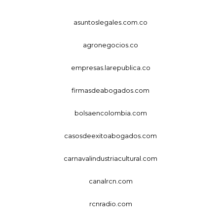
asuntoslegales.com.co
agronegocios.co
empresas.larepublica.co
firmasdeabogados.com
bolsaencolombia.com
casosdeexitoabogados.com
carnavalindustriacultural.com
canalrcn.com
rcnradio.com