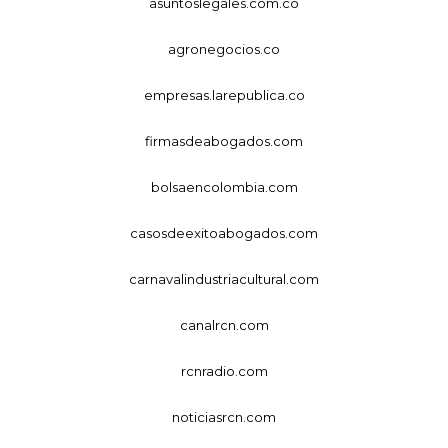
asuntoslegales.com.co
agronegocios.co
empresas.larepublica.co
firmasdeabogados.com
bolsaencolombia.com
casosdeexitoabogados.com
carnavalindustriacultural.com
canalrcn.com
rcnradio.com
noticiasrcn.com