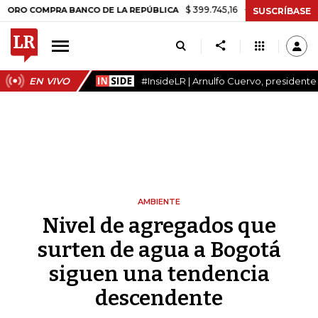
$ 399.745,16
+$ 2.295,71
+0,58%
COMPRA BANCO DE LA REPÚBLICA
SUSCRÍBASE
EN VIVO
#InsideLR | Arnulfo Cuervo, president
AMBIENTE
Nivel de agregados que
surten de agua a Bogotá
siguen una tendencia
descendente