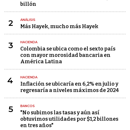
billón
ANÁLISIS
2
Más Hayek, mucho más Hayek
HACIENDA
3
Colombia se ubica como el sexto país
con mayor morosidad bancaria en
América Latina
HACIENDA
4
Inflación se ubicaría en 6,2% en julio y
regresaría a niveles máximos de 2024
BANCOS
5
"No subimos las tasas y aún así
obtuvimos utilidades por $1,2 billones
en tres años"