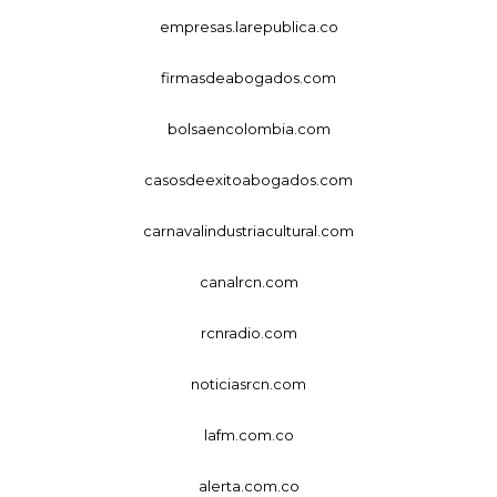
empresas.larepublica.co
firmasdeabogados.com
bolsaencolombia.com
casosdeexitoabogados.com
carnavalindustriacultural.com
canalrcn.com
rcnradio.com
noticiasrcn.com
lafm.com.co
alerta.com.co