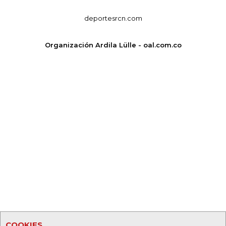
deportesrcn.com
Organización Ardila Lülle - oal.com.co
COOKIES