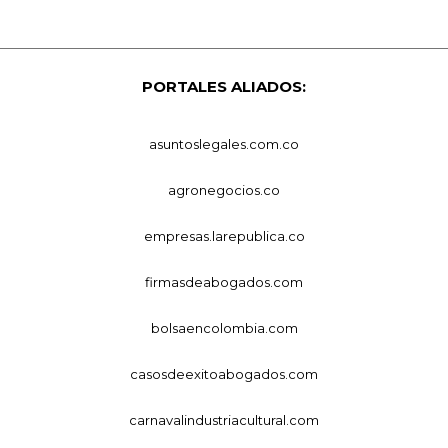
PORTALES ALIADOS:
asuntoslegales.com.co
agronegocios.co
empresas.larepublica.co
firmasdeabogados.com
bolsaencolombia.com
casosdeexitoabogados.com
carnavalindustriacultural.com