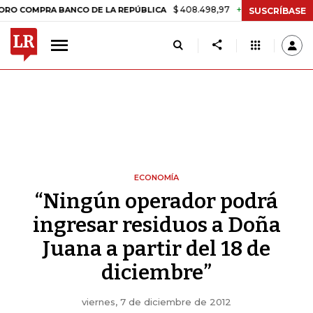
$ 408.498,97
+$ 8.753,81
+2,19%
PRA BANCO DE LA REPÚBLICA
T
SUSCRÍBASE
ECONOMÍA
“Ningún operador podrá
ingresar residuos a Doña
Juana a partir del 18 de
diciembre”
viernes, 7 de diciembre de 2012