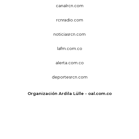
canalrcn.com
rcnradio.com
noticiasrcn.com
lafm.com.co
alerta.com.co
deportesrcn.com
Organización Ardila Lülle - oal.com.co