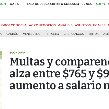
,58%
29,66%
+0,87%
+3,02%
TASA DE USURA CRÉDITO CONSUMO
LOBOECONOMÍA
AGRONEGOCIOS
ANÁLISIS
ASUNTOS LEGALES
ÍA
CARBÓN
VENEZUELA
PETRÓLEO
GRUPO ARGOS
EBITDA
AMÉ
ECONOMÍA
Multas y comparen
alza entre $765 y $
aumento a salario