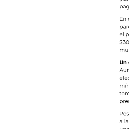
pag
En 
par
el 
$30
mul
Un 
Aun
efe
mín
tom
pre
Pes
a l