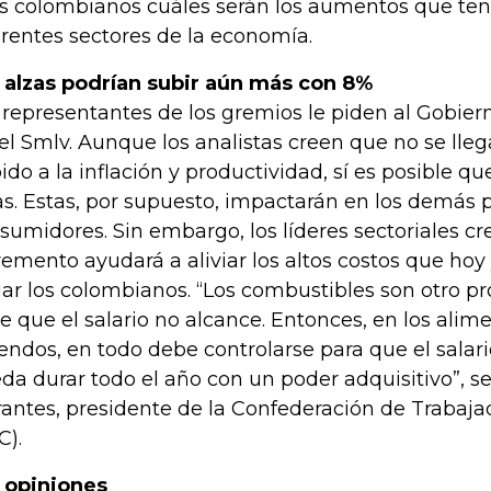
os colombianos cuáles serán los aumentos que ten
erentes sectores de la economía.
 alzas podrían subir aún más con 8%
 representantes de los gremios le piden al Gobie
el Smlv. Aunque los analistas creen que no se lleg
ido a la inflación y productividad, sí es posible 
as. Estas, por supuesto, impactarán en los demás p
sumidores. Sin embargo, los líderes sectoriales c
remento ayudará a aliviar los altos costos que hoy
ar los colombianos. “Los combustibles son otro p
e que el salario no alcance. Entonces, en los alime
iendos, en todo debe controlarse para que el salari
da durar todo el año con un poder adquisitivo”, s
antes, presidente de la Confederación de Trabaj
C).
 opiniones