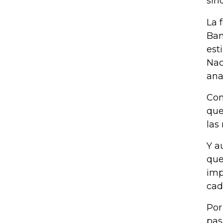
sin
La 
Ban
est
Nac
ana
Con
que
las
Y a
que
imp
cad
Por
pas