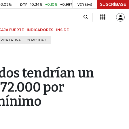
SUSCRÍBASE
10,34%
+0,10%
+0,98%
$ 416,86
+$ 0,05
+0,01%
DTF
UVR
VER MÁS
CAJA FUERTE
INDICADORES
INSIDE
RICA LATINA
MOROSIDAD
dos tendrían un
972.000 por
 mínimo