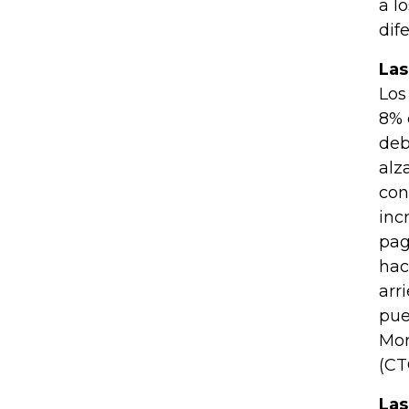
a l
dif
Las
Los
8% 
deb
alz
con
inc
pag
hac
arr
pue
Mor
(CT
Las