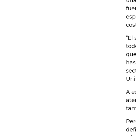
una
fue
esp
cos
“El
tod
que
has
sec
Uni
A e
ate
tam
Per
def