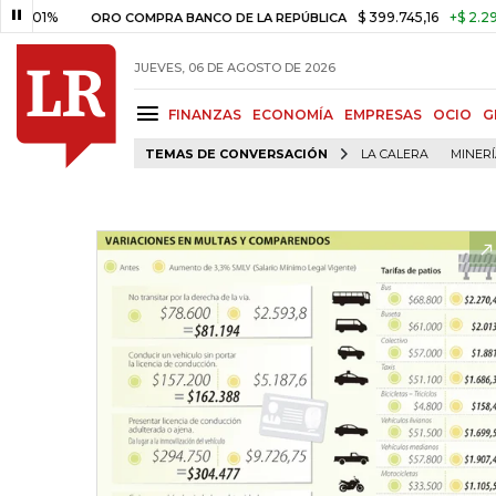
%
$ 399.745,16
+$ 2.295,71
+0
ORO COMPRA BANCO DE LA REPÚBLICA
JUEVES, 06 DE AGOSTO DE 2026
FINANZAS
ECONOMÍA
EMPRESAS
OCIO
G
TEMAS DE CONVERSACIÓN
LA CALERA
MINER