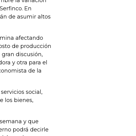
mbre la variación
Serfinco. En
arán de asumir altos
ermina afectando
costo de producción
a gran discusión,
ora y otra para el
economista de la
ervicios social,
 los bienes,
a semana y que
ierno podrá decirle