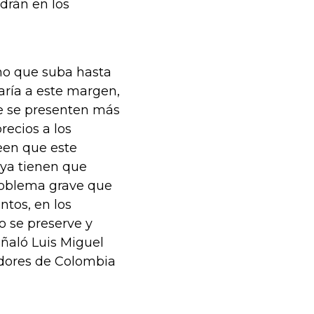
drán en los
rno que suba hasta
aría a este margen,
que se presenten más
recios a los
reen que este
 ya tienen que
roblema grave que
ntos, en los
o se preserve y
eñaló Luis Miguel
adores de Colombia