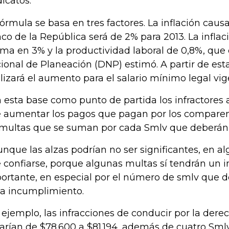
dicatos.
fórmula se basa en tres factores. La inflación caus
co de la República será de 2% para 2013. La inflac
ima en 3% y la productividad laboral de 0,8%, qu
ional de Planeación (DNP) estimó. A partir de est
lizará el aumento para el salario mínimo legal vig
 esta base como punto de partida los infractores 
 aumentar los pagos que pagan por los compare
 multas que se suman por cada Smlv que deberán
unque las alzas podrían no ser significantes, en a
 confiarse, porque algunas multas sí tendrán un 
ortante, en especial por el número de smlv que 
a incumplimiento.
 ejemplo, las infracciones de conducir por la derec
arían de $78.600 a $81.194, además de cuatro Sml