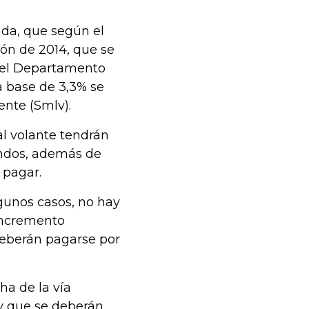
ada, que según el
ión de 2014, que se
e el Departamento
a base de 3,3% se
ente (Smlv).
al volante tendrán
ndos, además de
 pagar.
lgunos casos, no hay
incremento
deberán pagarse por
ha de la vía
v que se deberán