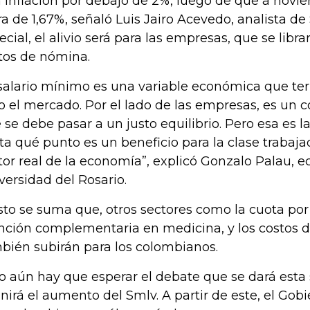
 inflación por debajo de 2%, luego de que a novie
ra de 1,67%, señaló Luis Jairo Acevedo, analista de 
ecial, el alivio será para las empresas, que se libr
tos de nómina.
 salario mínimo es una variable económica que t
o el mercado. Por el lado de las empresas, es un 
 se debe pasar a un justo equilibrio. Pero esa es l
ta qué punto es un beneficio para la clase trabajad
tor real de la economía”, explicó Gonzalo Palau, 
versidad del Rosario.
sto se suma que, otros sectores como la cuota por s
nción complementaria en medicina, y los costos de
bién subirán para los colombianos.
o aún hay que esperar el debate que se dará est
inirá el aumento del Smlv. A partir de este, el Gob