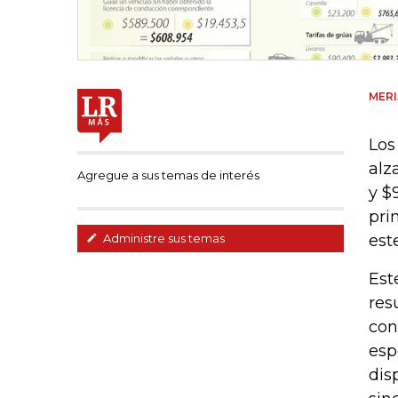
MER
Los
alz
Agregue a sus temas de interés
y $
pri
est
Administre sus temas
Est
res
con
esp
dis