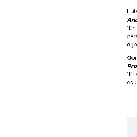
Lui
Ana
“En
par
dij
Gon
Pro
“El
es 