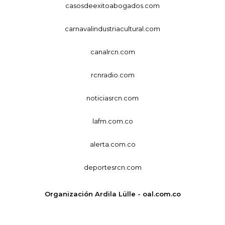
casosdeexitoabogados.com
carnavalindustriacultural.com
canalrcn.com
rcnradio.com
noticiasrcn.com
lafm.com.co
alerta.com.co
deportesrcn.com
Organización Ardila Lülle - oal.com.co