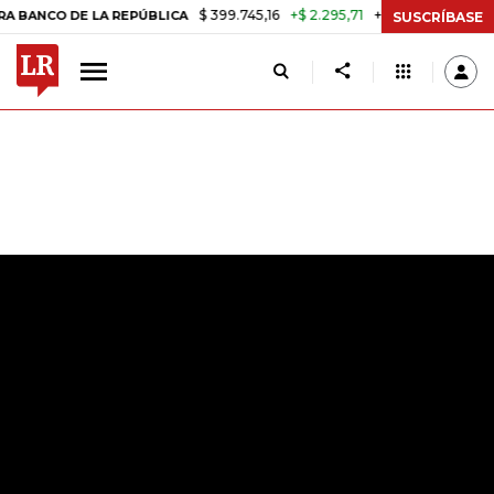
$ 399.745,16
+$ 2.295,71
+0,58%
DE LA REPÚBLICA
TASA DE USUR
SUSCRÍBASE