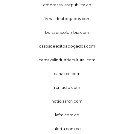
empresas.larepublica.co
firmasdeabogados.com
bolsaencolombia.com
casosdeexitoabogados.com
carnavalindustriacultural.com
canalrcn.com
rcnradio.com
noticiasrcn.com
lafm.com.co
alerta.com.co