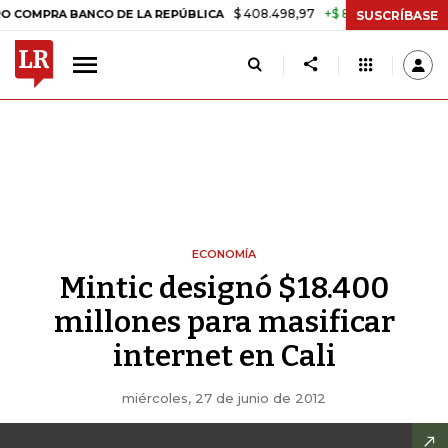
$ 408.498,97
+$ 8.753,81
+2,19%
PRA BANCO DE LA REPÚBLICA
TA
SUSCRÍBASE
ECONOMÍA
Mintic designó $18.400
millones para masificar
internet en Cali
miércoles, 27 de junio de 2012