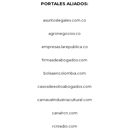
PORTALES ALIADOS:
asuntoslegales.com.co
agronegocios.co
empresas.larepublica.co
firmasdeabogados.com
bolsaencolombia.com
casosdeexitoabogados.com
carnavalindustriacultural.com
canalrcn.com
rcnradio.com