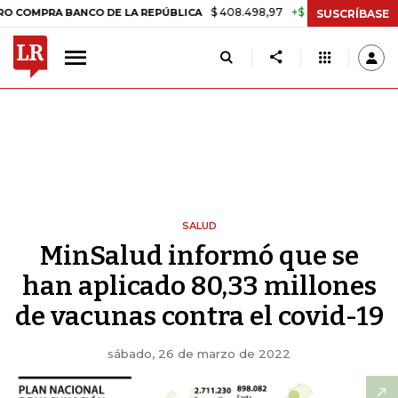
$ 408.498,97
+$ 8.753,81
+2,19%
RA BANCO DE LA REPÚBLICA
TA
SUSCRÍBASE
SALUD
MinSalud informó que se
han aplicado 80,33 millones
de vacunas contra el covid-19
sábado, 26 de marzo de 2022