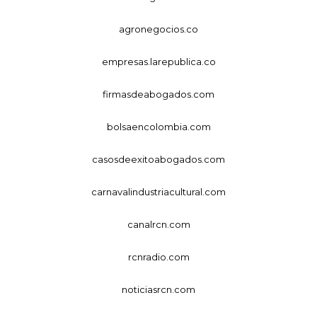
agronegocios.co
empresas.larepublica.co
firmasdeabogados.com
bolsaencolombia.com
casosdeexitoabogados.com
carnavalindustriacultural.com
canalrcn.com
rcnradio.com
noticiasrcn.com