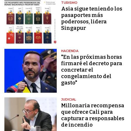
TURISMO
Asia sigue teniendo los
pasaportes más
poderosos, lidera
Singapur
HACIENDA
"En las próximas horas
firmaré el decreto para
concretar el
congelamiento del
gasto"
JUDICIAL
Millonaria recompensa
que ofrece Cali para
capturar a responsables
de incendio