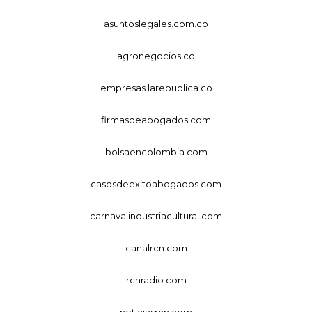
asuntoslegales.com.co
agronegocios.co
empresas.larepublica.co
firmasdeabogados.com
bolsaencolombia.com
casosdeexitoabogados.com
carnavalindustriacultural.com
canalrcn.com
rcnradio.com
noticiasrcn.com