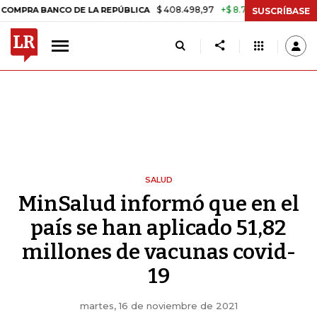
$ 408.498,97
+$ 8.753,81
+2,19%
BANCO DE LA REPÚBLICA
TASA D
SUSCRÍBASE
SALUD
MinSalud informó que en el
país se han aplicado 51,82
millones de vacunas covid-
19
martes, 16 de noviembre de 2021