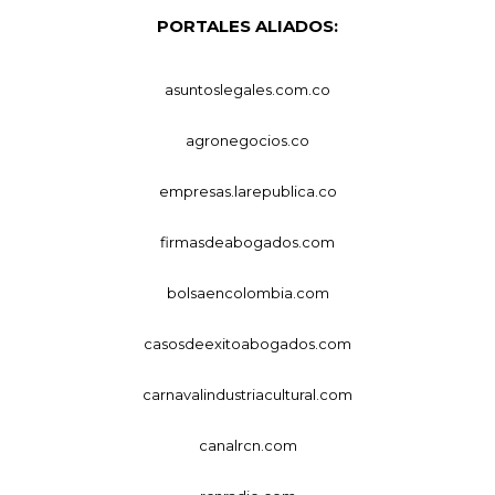
PORTALES ALIADOS:
asuntoslegales.com.co
agronegocios.co
empresas.larepublica.co
firmasdeabogados.com
bolsaencolombia.com
casosdeexitoabogados.com
carnavalindustriacultural.com
canalrcn.com