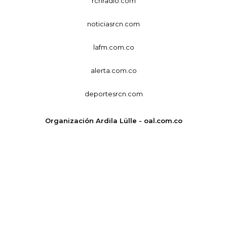
rcnradio.com
noticiasrcn.com
lafm.com.co
alerta.com.co
deportesrcn.com
Organización Ardila Lülle - oal.com.co