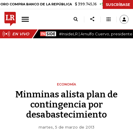
$ 399.745,16
+$ 2.295,71
+0,58%
OMPRA BANCO DE LA REPÚBLICA
SUSCRÍBASE
EN VIVO
#InsideLR | Arnulfo Cuervo, president
ECONOMÍA
Minminas alista plan de
contingencia por
desabastecimiento
martes, 5 de marzo de 2013