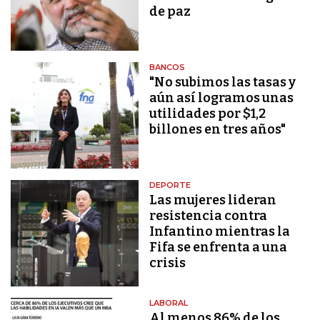
de paz
BANCOS
"No subimos las tasas y
aún así logramos unas
utilidades por $1,2
billones en tres años"
DEPORTE
Las mujeres lideran
resistencia contra
Infantino mientras la
Fifa se enfrenta a una
crisis
LABORAL
Al menos 86% de los