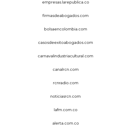
empresas.larepublica.co
firmasdeabogados.com
bolsaencolombia.com
casosdeexitoabogados.com
carnavalindustriacultural.com
canalrcn.com
rcnradio.com
noticiasrcn.com
lafm.com.co
alerta.com.co