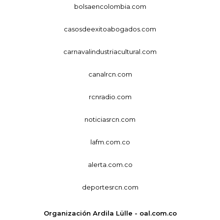
bolsaencolombia.com
casosdeexitoabogados.com
carnavalindustriacultural.com
canalrcn.com
rcnradio.com
noticiasrcn.com
lafm.com.co
alerta.com.co
deportesrcn.com
Organización Ardila Lülle - oal.com.co