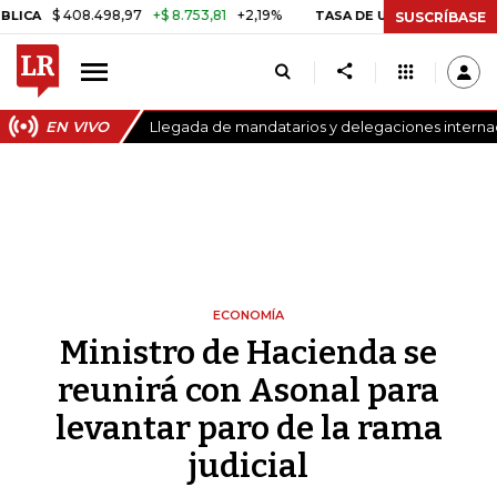
$ 408.498,97
+$ 8.753,81
+2,19%
TASA DE USURA CRÉDITO CONS
SUSCRÍBASE
EN VIVO
Llegada de mandatarios y delegaciones internaci
ECONOMÍA
Ministro de Hacienda se
reunirá con Asonal para
levantar paro de la rama
judicial