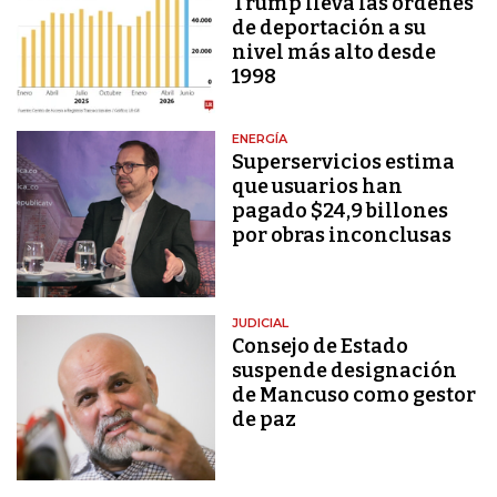
Trump lleva las órdenes
de deportación a su
nivel más alto desde
1998
ENERGÍA
Superservicios estima
que usuarios han
pagado $24,9 billones
por obras inconclusas
JUDICIAL
Consejo de Estado
suspende designación
de Mancuso como gestor
de paz