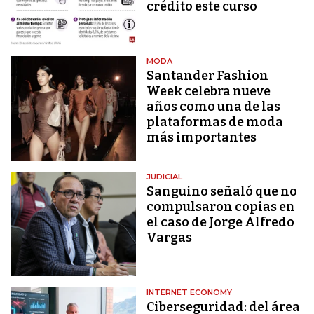
crédito este curso
MODA
Santander Fashion
Week celebra nueve
años como una de las
plataformas de moda
más importantes
JUDICIAL
Sanguino señaló que no
compulsaron copias en
el caso de Jorge Alfredo
Vargas
INTERNET ECONOMY
Ciberseguridad: del área