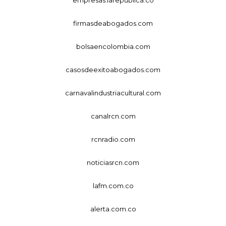
firmasdeabogados.com
bolsaencolombia.com
casosdeexitoabogados.com
carnavalindustriacultural.com
canalrcn.com
rcnradio.com
noticiasrcn.com
lafm.com.co
alerta.com.co