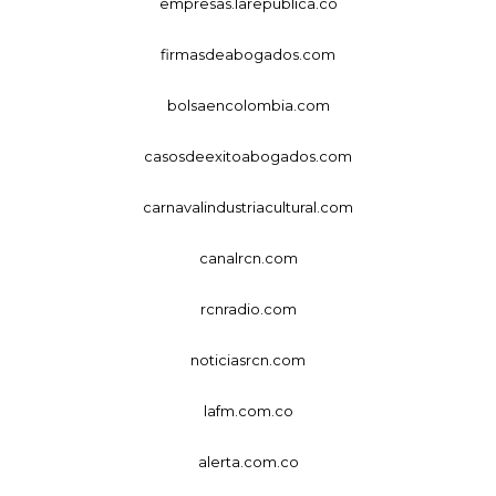
empresas.larepublica.co
firmasdeabogados.com
bolsaencolombia.com
casosdeexitoabogados.com
carnavalindustriacultural.com
canalrcn.com
rcnradio.com
noticiasrcn.com
lafm.com.co
alerta.com.co