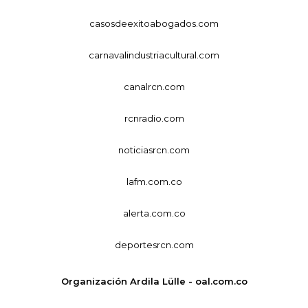
casosdeexitoabogados.com
carnavalindustriacultural.com
canalrcn.com
rcnradio.com
noticiasrcn.com
lafm.com.co
alerta.com.co
deportesrcn.com
Organización Ardila Lülle - oal.com.co