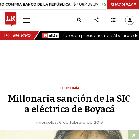
$ 408.498,97
+$ 8.753,81
+2,19%
A BANCO DE LA REPÚBLICA
TASA
SUSCRÍBASE
EN VIVO
Posesión presidencial de Abelardo de l
ECONOMÍA
Millonaria sanción de la SIC
a eléctrica de Boyacá
miércoles, 6 de febrero de 2013