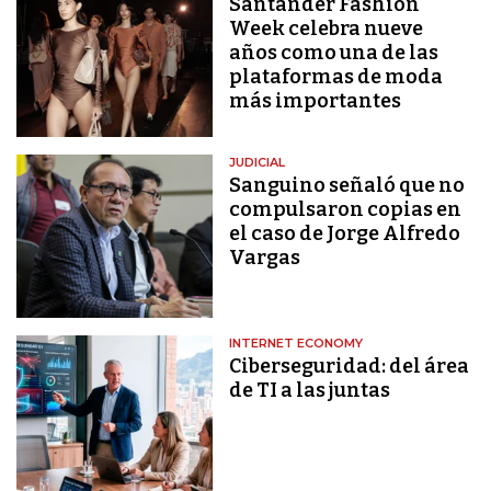
Santander Fashion
Week celebra nueve
años como una de las
plataformas de moda
más importantes
JUDICIAL
Sanguino señaló que no
compulsaron copias en
el caso de Jorge Alfredo
Vargas
INTERNET ECONOMY
Ciberseguridad: del área
de TI a las juntas