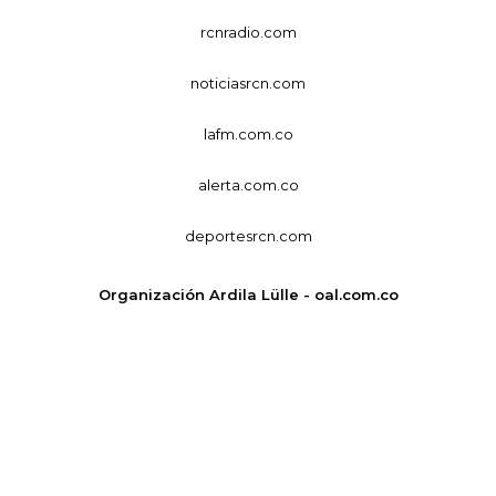
rcnradio.com
noticiasrcn.com
lafm.com.co
alerta.com.co
deportesrcn.com
Organización Ardila Lülle - oal.com.co