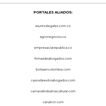
PORTALES ALIADOS:
asuntoslegales.com.co
agronegocios.co
empresas.larepublica.co
firmasdeabogados.com
bolsaencolombia.com
casosdeexitoabogados.com
carnavalindustriacultural.com
canalrcn.com