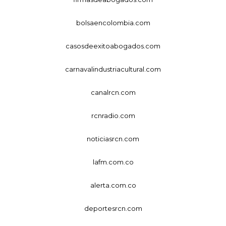
bolsaencolombia.com
casosdeexitoabogados.com
carnavalindustriacultural.com
canalrcn.com
rcnradio.com
noticiasrcn.com
lafm.com.co
alerta.com.co
deportesrcn.com