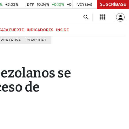
SUSCRÍBASE
02%
10,34%
+0,10%
+0,98%
$ 416,86
+$ 0,05
+0,01
DTF
UVR
VER MÁS
CAJA FUERTE
INDICADORES
INSIDE
RICA LATINA
MOROSIDAD
ezolanos se
ceso de