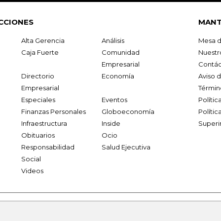
CCIONES
MANT
Alta Gerencia
Análisis
Mesa d
Caja Fuerte
Comunidad
Nuestr
Empresarial
Contác
Directorio
Economía
Aviso 
Empresarial
Términ
Especiales
Eventos
Políti
Finanzas Personales
Globoeconomía
Polític
Infraestructura
Inside
Superi
Obituarios
Ocio
Responsabilidad
Salud Ejecutiva
Social
Videos