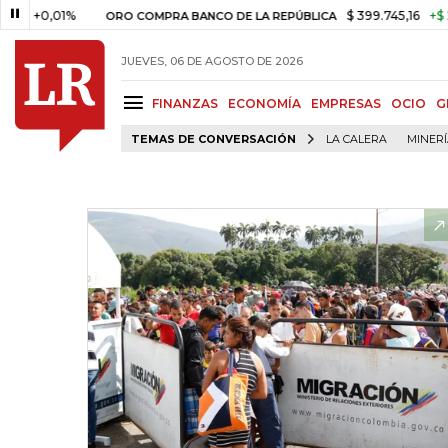
0,01%
$ 399.745,16
+$ 2.295,7
ORO COMPRA BANCO DE LA REPÚBLICA
JUEVES, 06 DE AGOSTO DE 2026
FINANZAS
ECONOMÍA
EMPRESAS
OCIO
G
TEMAS DE CONVERSACIÓN
LA CALERA
MINER