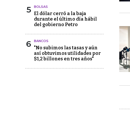
5
BOLSAS
El dólar cerró a la baja
durante el último día hábil
del gobierno Petro
6
BANCOS
"No subimos las tasas y aún
así obtuvimos utilidades por
$1,2 billones en tres años"