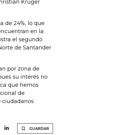
hristian Krüger
a de 24%, lo que
encuentran en la
istra el segundo
 Norte de Santander
an por zona de
pues su interés no
ámica que hemos
acional de
0 ciudadanos
GUARDAR