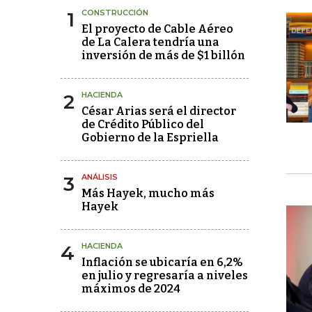
1
CONSTRUCCIÓN
El proyecto de Cable Aéreo
de La Calera tendría una
inversión de más de $1 billón
2
HACIENDA
César Arias será el director
de Crédito Público del
Gobierno de la Espriella
3
ANÁLISIS
Más Hayek, mucho más
Hayek
4
HACIENDA
Inflación se ubicaría en 6,2%
en julio y regresaría a niveles
máximos de 2024