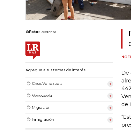
Foto:
Colprensa
NOEL
Agregue a sus temas de interés
De 
alr
Crisis Venezuela
442
Venezuela
Ven
de 
Migración
“Es
Inmigración
pre