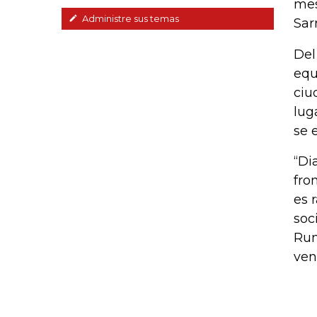
mes
Administre sus temas
Sar
Del
equ
ciu
lug
se 
“Di
fro
es 
soc
Rum
ven