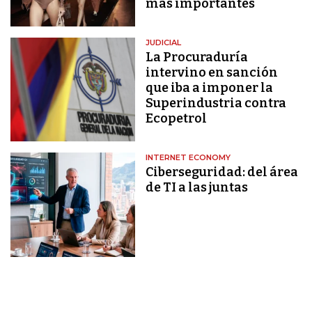
más importantes
JUDICIAL
La Procuraduría
intervino en sanción
que iba a imponer la
Superindustria contra
Ecopetrol
INTERNET ECONOMY
Ciberseguridad: del área
de TI a las juntas