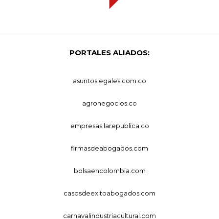
PORTALES ALIADOS:
asuntoslegales.com.co
agronegocios.co
empresas.larepublica.co
firmasdeabogados.com
bolsaencolombia.com
casosdeexitoabogados.com
carnavalindustriacultural.com