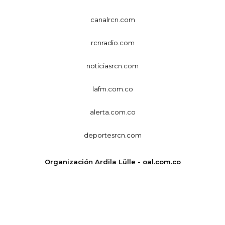
canalrcn.com
rcnradio.com
noticiasrcn.com
lafm.com.co
alerta.com.co
deportesrcn.com
Organización Ardila Lülle - oal.com.co