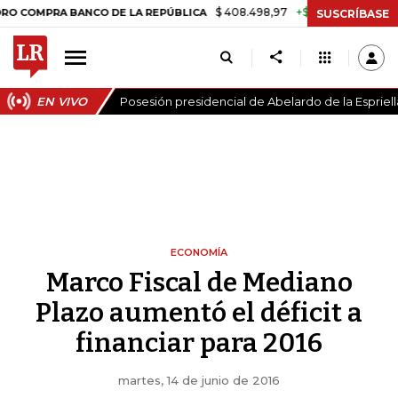
$ 408.498,97
+$ 8.753,81
+2,19%
RA BANCO DE LA REPÚBLICA
TAS
SUSCRÍBASE
EN VIVO
Posesión presidencial de Abelardo de la Espriell
ECONOMÍA
Marco Fiscal de Mediano
Plazo aumentó el déficit a
financiar para 2016
martes, 14 de junio de 2016